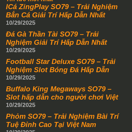
ICá ZingPlay SO79 – Trải Nghiệm
Bắn Cá Giải Trí Hấp Dẫn Nhất
10/29/2025
Đá Gà Thần Tài SO79 – Trải
Nghiệm Giải Trí Hấp Dẫn Nhất
10/29/2025
Football Star Deluxe SO79 – Trải
Nghiệm Slot Bóng Đá Hấp Dẫn
10/29/2025
Buffalo King Megaways SO79 –
Slot hấp dẫn cho người chơi Việt
10/29/2025
Phỏm SO79 – Trải Nghiệm Bài Trí
Tuệ Đỉnh Cao Tại Việt Nam