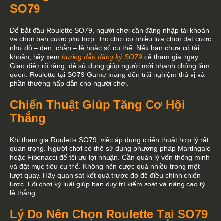
SO79
Để bắt đầu Roulette SO79, người chơi cần đăng nhập tài khoản
và chọn bàn cược phù hợp. Trò chơi có nhiều lựa chọn đặt cược
như đỏ – đen, chẵn – lẻ hoặc số cụ thể. Nếu bạn chưa có tài
khoản, hãy xem
hướng dẫn đăng ký SO79
để tham gia ngay.
Giao diện rõ ràng, dễ sử dụng giúp người mới nhanh chóng làm
quen. Roulette tại SO79 Game mang đến trải nghiệm thú vị và
phần thưởng hấp dẫn cho người chơi.
Chiến Thuật Giúp Tăng Cơ Hội
Thắng
Khi tham gia Roulette SO79, việc áp dụng chiến thuật hợp lý rất
quan trọng. Người chơi có thể sử dụng phương pháp Martingale
hoặc Fibonacci để tối ưu lợi nhuận. Cần quản lý vốn thông minh
và đặt mục tiêu cụ thể. Không nên cược quá nhiều trong một
lượt quay. Hãy quan sát kết quả trước đó để điều chỉnh chiến
lược. Lối chơi kỷ luật giúp bạn duy trì kiểm soát và nâng cao tỷ
lệ thắng.
Lý Do Nên Chọn Roulette Tại SO79